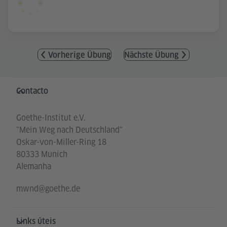
Vorherige Übung
Nächste Übung
Service- und Informationsbereich
Contacto
Goethe-Institut e.V.
"Mein Weg nach Deutschland"
Oskar-von-Miller-Ring 18
80333 Munich
Alemanha
mwnd@goethe.de
Links úteis