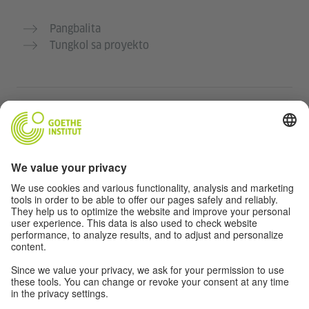
Pangbalita
Tungkol sa proyekto
Karagdagang mga website
Community “Deutsch für dich”
Magpraktis ng German nang libre
Mga kursong Aleman ng Goethe-Institut
Portal para sa mga guro “Deutschstunde”
Pribasiya at Pag-accessibilidad
Protección de datos y accesibilidad
Kakayahang makalapit