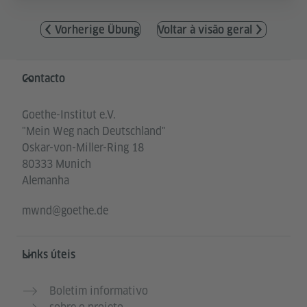
Vorherige Übung
Voltar à visão geral
Service- und Informationsbereich
Contacto
Goethe-Institut e.V.
"Mein Weg nach Deutschland"
Oskar-von-Miller-Ring 18
80333 Munich
Alemanha
mwnd@goethe.de
Links úteis
Boletim informativo