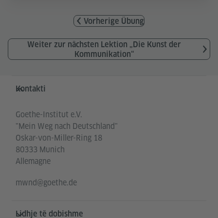
Vorherige Übung
Weiter zur nächsten Lektion „Die Kunst der
Kommunikation“
Service- und Informationsbereich
Kontakti
Goethe-Institut e.V.
"Mein Weg nach Deutschland"
Oskar-von-Miller-Ring 18
80333 Munich
Allemagne
mwnd@goethe.de
Lidhje të dobishme