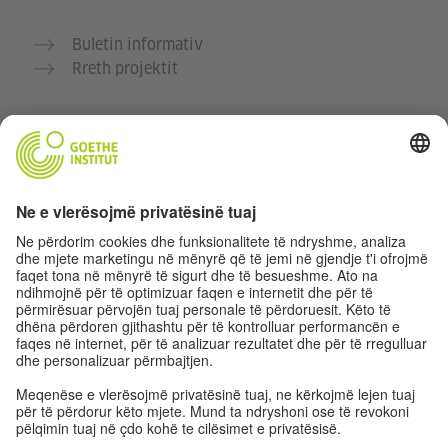
Buletin informativ
Rreth projektit
Faqe të tjera interneti
Komuniteti “Gjermanisht për ty”
Ushtro gjermanisht falas
Kurse gjermanisht të Goethe-Institutit
Portali për mësuesit „Deutschstunde“
Privatësia dhe Qasja pa pengesa
Rregullimet e sferës private
Qasja pa pengesa