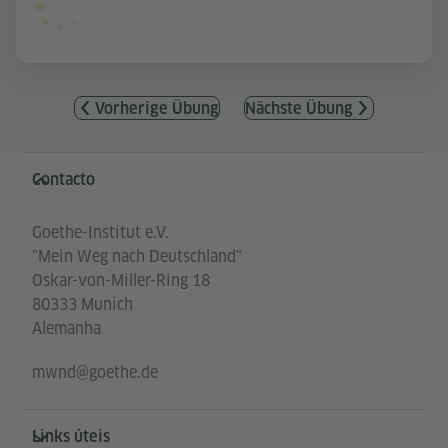
Vorherige Übung
Nächste Übung
Service- und Informationsbereich
Contacto
Goethe-Institut e.V.
"Mein Weg nach Deutschland"
Oskar-von-Miller-Ring 18
80333 Munich
Alemanha
mwnd@goethe.de
Links úteis