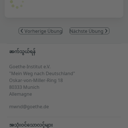
Vorherige Übung
Nächste Übung
Service- und Informationsbereich
ဆက်သွယ်ရန်
Goethe-Institut e.V.
"Mein Weg nach Deutschland"
Oskar-von-Miller-Ring 18
80333 Munich
Allemagne
mwnd@goethe.de
အသုံးဝင်သောလင့်များ