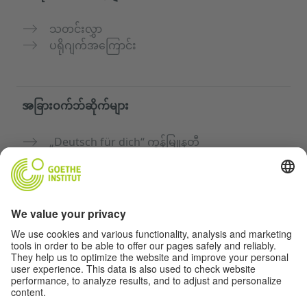
သတင်းလွှာ
ပရိုဂျက်အကြောင်း
အခြားဝက်ဘ်ဆိုက်များ
„Deutsch für dich“ ကွန်မြူနတီ
ဂျာမန်ဘာသာစကားကို အခမဲ့ လေ့ကျင့်ပါ
Goethe-Institut ၏ ဂျာမန်ဘာသာသင်တန်းများ
ဆရာများအတွက်ပေါ်တယ် "Deutschstunde"
ကိုယ်ရေးအချက်အလက်နှင့် ဝင်ရောက်နိုင်မှု
ကိုယ်ရေးလုံခြုံမှုသတ်မှတ်ချက်များ
အတားအဆီးကင်းသောဝင်ရောက်မှု