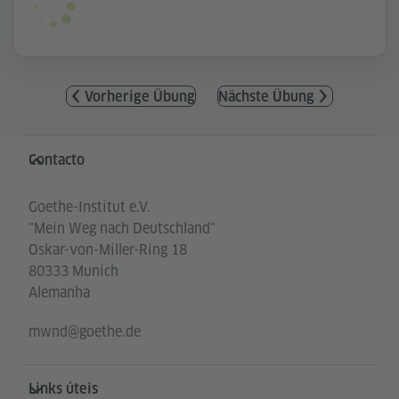
Vorherige Übung
Nächste Übung
Service- und Informationsbereich
Contacto
Goethe-Institut e.V.
"Mein Weg nach Deutschland"
Oskar-von-Miller-Ring 18
80333 Munich
Alemanha
mwnd@goethe.de
Links úteis