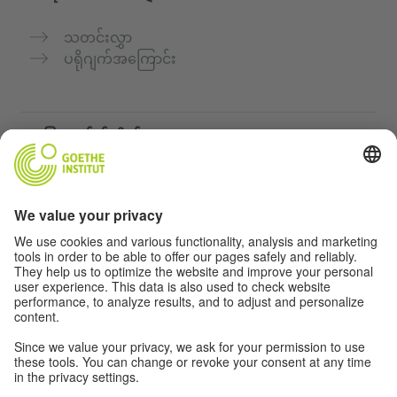
သတင်းလွှာ
ပရိုဂျက်အကြောင်း
အခြားဝက်ဘ်ဆိုက်များ
„Deutsch für dich“ ကွန်မြူနတီ
ဂျာမန်ဘာသာစကားကို အခမဲ့ လေ့ကျင့်ပါ
Goethe-Institut ၏ ဂျာမန်ဘာသာသင်တန်းများ
ဆရာများအတွက်ပေါ်တယ် "Deutschstunde"
ကိုယ်ရေးအချက်အလက်နှင့် ဝင်ရောက်နိုင်မှု
ကိုယ်ရေးလုံခြုံမှုသတ်မှတ်ချက်များ
အတားအဆီးကင်းသောဝင်ရောက်မှု