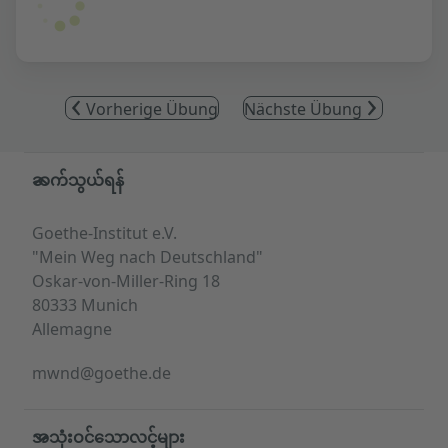
Vorherige Übung
Nächste Übung
Service- und Informationsbereich
ဆက်သွယ်ရန်
Goethe-Institut e.V.
"Mein Weg nach Deutschland"
Oskar-von-Miller-Ring 18
80333 Munich
Allemagne
mwnd@goethe.de
အသုံးဝင်သောလင့်များ