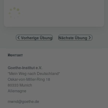
Vorherige Übung
Nächste Übung
Service- und Informationsbereich
Контакт
Goethe-Institut e.V.
"Mein Weg nach Deutschland"
Oskar-von-Miller-Ring 18
80333 Munich
Allemagne
mwnd@goethe.de