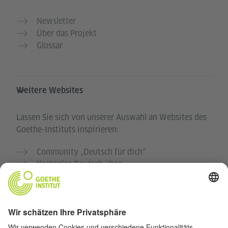
Newsletter
Über das Projekt
Glossar
Weitere Websites
Lassen Sie sich von unserer Auswahl an Websites des
Goethe-Instituts inspirieren:
Community „Deutsch für dich“
Kostenlos Deutsch üben
Deutschkurse des Goethe-Instituts
Lehrkräfteportal „Deutschstunde“