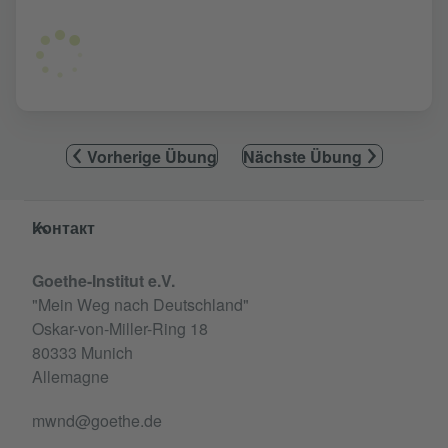
Vorherige Übung
Nächste Übung
Service- und Informationsbereich
Контакт
Goethe-Institut e.V.
"Mein Weg nach Deutschland"
Oskar-von-Miller-Ring 18
80333 Munich
Allemagne
mwnd@goethe.de