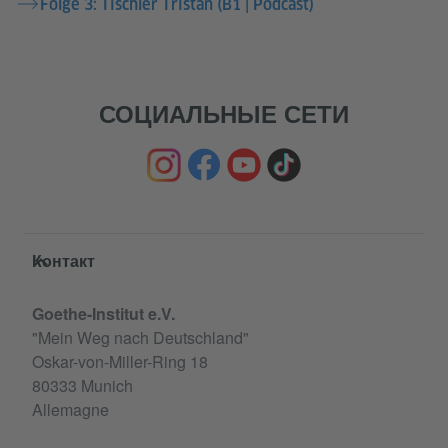
Folge 3: Tischler Tristan (B1 | Podcast)
СОЦИАЛЬНЫЕ СЕТИ
Service- und Informationsbereich
Контакт
Goethe-Institut e.V.
"Mein Weg nach Deutschland"
Oskar-von-Miller-Ring 18
80333 Munich
Allemagne