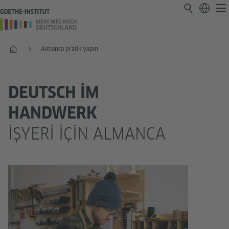
Anasayfa
Almanca pratik yapın
DEUTSCH IM
HANDWERK
İŞYERI IÇIN ALMANCA