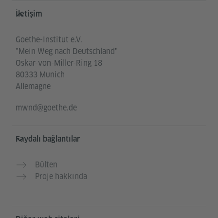
Service- und Informationsbereich
İletişim
Goethe-Institut e.V.
"Mein Weg nach Deutschland"
Oskar-von-Miller-Ring 18
80333 Munich
Allemagne
mwnd@goethe.de
Faydalı bağlantılar
Bülten
Proje hakkında