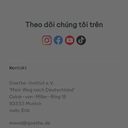
Theo dõi chúng tôi trên
Service- und Informationsbereich
Kontakt
Goethe-Institut e.V.
"Mein Weg nach Deutschland"
Oskar-von-Miller-Ring 18
80333 Munich
nước Đức
mwnd@goethe.de