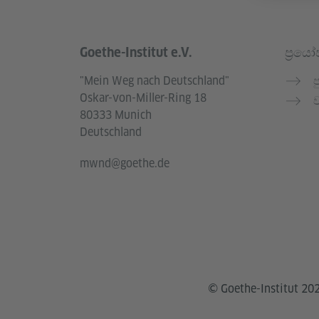
Goethe-Institut e.V.
ප්‍රය
Service- und Informationsbereich
"Mein Weg nach Deutschland"
ප
Oskar-von-Miller-Ring 18
ව
80333 Munich
Deutschland
mwnd@goethe.de
© Goethe-Institut 20