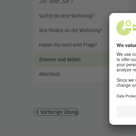
„Du“ oder „Sie“?
Suchst du eine Wohnung?
Wie findest du die Wohnung?
Haben Sie noch eine Frage?
Zimmer und Möbel
Abschluss
Vorherige Übung