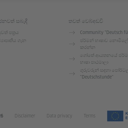
ෝජනවත් සබැඳි
තවත් වෙබ්අඩවි
ුවත් පත්‍රය
Community “Deutsch fü
්‍යාපෘතිය ගැන
ජර්මන් භාෂාව නොමිලේ 
කරන්න
ගෝතේ ආයතනයේ ජර්ම
භාෂා පාඨමාලා
ගුරුවරුන් සඳහා පෝර්ට
"Deutschstunde"
26
Disclaimer
Data privacy
Terms