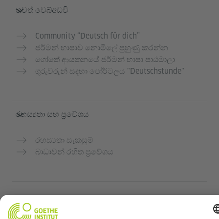
තවත් වෙබ්අඩවි
Community “Deutsch für dich”
ජර්මන් භාෂාව නොමිලේ පුහුණු කරන්න
ගෝතේ ආයතනයේ ජර්මන් භාෂා පාඨමාලා
ගුරුවරුන් සඳහා පෝර්ටලය "Deutschstunde"
රහස්‍යතා සහ ප්‍රවේශය
රහස්‍යතා සැකසුම්
බාධාවන් රහිත ප්‍රවේශය
© Goethe-Institut 2026