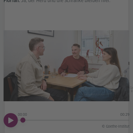
Ja, der Herd und die Schränke bleiben hier.
Florian:
Go
In
00:00
00:29
00:00
© Goethe-Institut