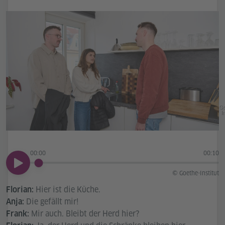
Go
In
00:00
00:10
00:00
© Goethe-Institut
Hier ist die Küche.
Florian:
Die gefällt mir!
Anja:
Mir auch. Bleibt der Herd hier?
Frank: