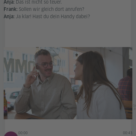
Das ist nicht so teuer.
Anja:
Sollen wir gleich dort anrufen?
Frank:
Ja klar! Hast du dein Handy dabei?
Anja:
Go
In
00:00
00:43