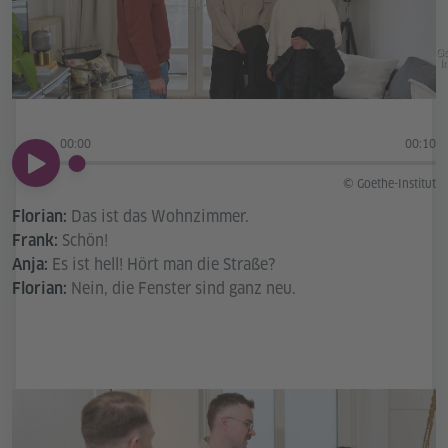
Go
In
00:00
00:10
00:00
© Goethe-Institut
Das ist das Wohnzimmer.
Florian:
Schön!
Frank:
Es ist hell! Hört man die Straße?
Anja:
Nein, die Fenster sind ganz neu.
Florian: