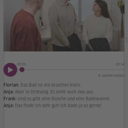
Go
In
00:00
00:14
00:00
© Goethe-Institut
Das Bad ist ein bisschen klein.
Florian:
Aber in Ordnung. Es sieht auch neu aus.
Anja:
Und es gibt eine Dusche und eine Badewanne.
Frank:
Das finde ich sehr gut! Ich bade ja so gerne!
Anja: