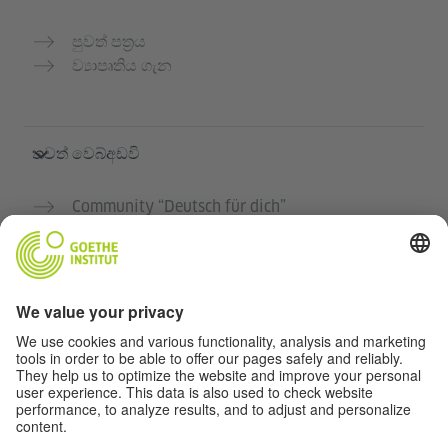
පුවත් පත්‍රය
ව්‍යාපෘතිය ගැන
තවත් වෙබ්අඩවි
Community “Deutsch für dich”
ජර්මන් භාෂාව නොමිලේ පුහුණු කරන්න
ගෝතේ ආයතනයේ ජර්මන් භාෂා පාඨමාලා
ගුරුවරුන් සඳහා පෝර්ටලය "Deutschstunde"
රහස්‍යතා සහ ප්‍රවේශය
රහස්‍යතා සැකසුම්
බාධාවන් රහිත ප්‍රවේශය