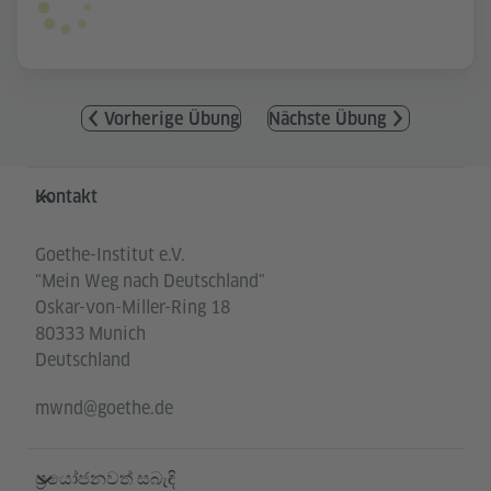
Vorherige Übung
Nächste Übung
Service- und Informationsbereich
Kontakt
Goethe-Institut e.V.
"Mein Weg nach Deutschland"
Oskar-von-Miller-Ring 18
80333 Munich
Deutschland
mwnd@goethe.de
ප්‍රයෝජනවත් සබැඳි