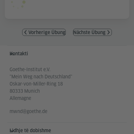
Vorherige Übung
Nächste Übung
Service- und Informationsbereich
Kontakti
Goethe-Institut e.V.
"Mein Weg nach Deutschland"
Oskar-von-Miller-Ring 18
80333 Munich
Allemagne
mwnd@goethe.de
Lidhje të dobishme