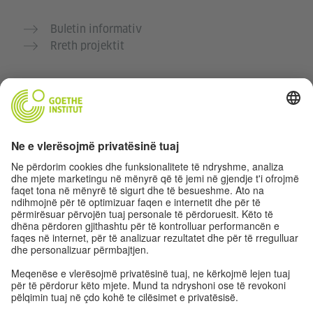
Buletin informativ
Rreth projektit
Faqe të tjera interneti
Komuniteti “Gjermanisht për ty”
Ushtro gjermanisht falas
Kurse gjermanisht të Goethe-Institutit
Portali për mësuesit „Deutschstunde“
Privatësia dhe Qasja pa pengesa
Rregullimet e sferës private
Qasja pa pengesa