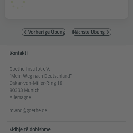
Vorherige Übung
Nächste Übung
Service- und Informationsbereich
Kontakti
Goethe-Institut e.V.
"Mein Weg nach Deutschland"
Oskar-von-Miller-Ring 18
80333 Munich
Allemagne
mwnd@goethe.de
Lidhje të dobishme