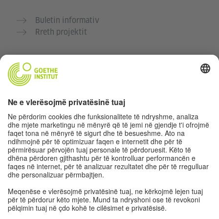
Buletin informativ
Rreth projektit
Faqe të tjera interneti
Komuniteti “Gjermanisht për ty”
Ushtro gjermanisht falas
Kurse gjermanisht të Goethe-Institutit
Portali për mësuesit „Deutschstunde“
Privatësia dhe Qasja pa pengesa
Rregullimet e sferës private
Qasja pa pengesa