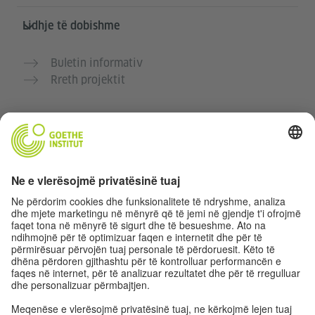
Lidhje të dobishme
Buletin informativ
Rreth projektit
Faqe të tjera interneti
Komuniteti “Gjermanisht për ty”
Ushtro gjermanisht falas
Kurse gjermanisht të Goethe-Institutit
Portali për mësuesit „Deutschstunde“
Privatësia dhe Qasja pa pengesa