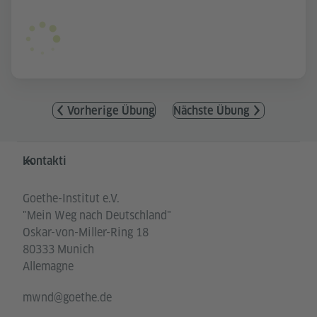
Vorherige Übung
Nächste Übung
Service- und Informationsbereich
Kontakti
Goethe-Institut e.V.
"Mein Weg nach Deutschland"
Oskar-von-Miller-Ring 18
80333 Munich
Allemagne
mwnd@goethe.de