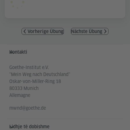
Vorherige Übung
Nächste Übung
Service- und Informationsbereich
Kontakti
Goethe-Institut e.V.
"Mein Weg nach Deutschland"
Oskar-von-Miller-Ring 18
80333 Munich
Allemagne
mwnd@goethe.de
Lidhje të dobishme