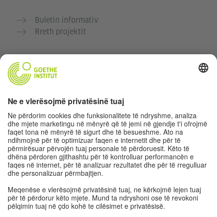
Buletin informativ
Rreth projektit
Faqe të tjera interneti
Komuniteti “Gjermanisht për ty”
Ushtro gjermanisht falas
Kurse gjermanisht të Goethe-Institutit
Portali për mësuesit „Deutschstunde“
Privatësia dhe Qasja pa pengesa
Rregullimet e sferës private
Qasja pa pengesa