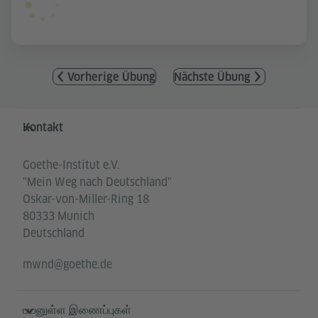
Vorherige Übung
Nächste Übung
Service- und Informationsbereich
Kontakt
Goethe-Institut e.V.
"Mein Weg nach Deutschland"
Oskar-von-Miller-Ring 18
80333 Munich
Deutschland
mwnd@goethe.de
பயனுள்ள இணைப்புகள்