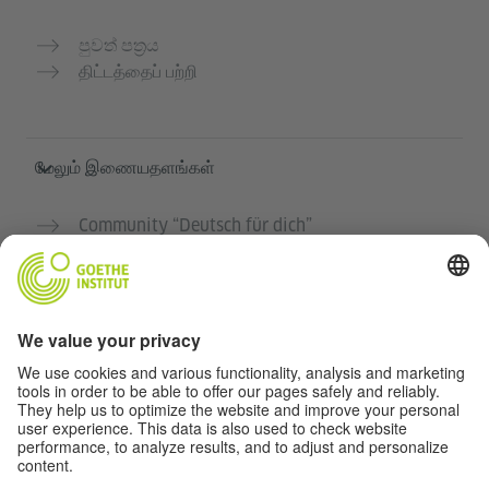
පුවත් පත්‍රය
திட்டத்தைப் பற்றி
மேலும் இணையதளங்கள்
Community “Deutsch für dich”
ஜெர்மன் மொழியை இலவசமாக பயிற்சி செய்யுங்கள்
கோய்த் இன்ஸ்டிடியூட்டின் ஜெர்மன் பாடநெறிகள்
ஆசிரியர் போர்டல் "Deutschstunde"
தனியுரிமை மற்றும் அணுகல் வசதி
தனியுரிமை அமைப்புகள்
அணுகல் வசதி