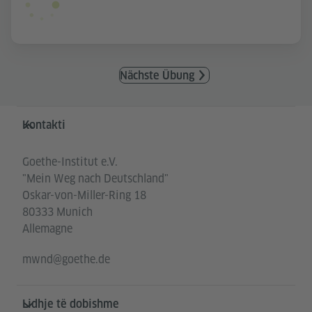
Nächste Übung
Service- und Informationsbereich
Kontakti
Goethe-Institut e.V.
"Mein Weg nach Deutschland"
Oskar-von-Miller-Ring 18
80333 Munich
Allemagne
mwnd@goethe.de
Lidhje të dobishme