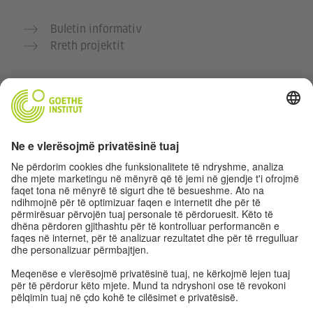
Buletin informativ
Rreth projektit
Faqe të tjera interneti
Komuniteti “Gjermanisht për ty”
Ushtro gjermanisht falas
Kurse gjermanisht të Goethe-Institutit
Portali për mësuesit „Deutschstunde“
Privatësia dhe Qasja pa pengesa
Rregullimet e sferës private
Qasja pa pengesa