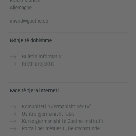
80333 Munich
Allemagne
mwnd@goethe.de
Lidhje të dobishme
Buletin informativ
Rreth projektit
Faqe të tjera interneti
Komuniteti “Gjermanisht për ty”
Ushtro gjermanisht falas
Kurse gjermanisht të Goethe-Institutit
Portali për mësuesit „Deutschstunde“