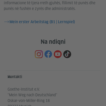
informacione të tjera rreth gjuhës, fillimit të punës dhe
punës në fushën e zyrës dhe administratës.
Mein erster Arbeitstag (B1 | Lernspiel)
Na ndiqni
Service- und Informationsbereich
Kontakti
Goethe-Institut e.V.
"Mein Weg nach Deutschland"
Oskar-von-Miller-Ring 18