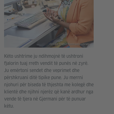
Goethe-Institut/Bernhard Ludewig
Këto ushtrime ju ndihmojnë të ushtroni
fjalorin tuaj rreth vendit të punës në zyrë.
Ju emërtoni sendet dhe veprimet dhe
përshkruani ditë tipike pune. Ju merrni
njohuri për biseda të thjeshta me kolegë dhe
klientë dhe njihni njerëz që kanë ardhur nga
vende të tjera në Gjermani për të punuar
këtu.