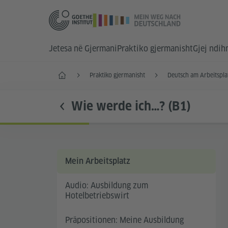
Jetesa në Gjermani
Praktiko gjermanisht
Gjej ndi
Faqja e parë
Praktiko gjermanisht
Deutsch am Arbeitspla
Wie werde ich…? (B1)
Mein Arbeitsplatz
Audio: Ausbildung zum
Hotelbetriebswirt
Präpositionen: Meine Ausbildung