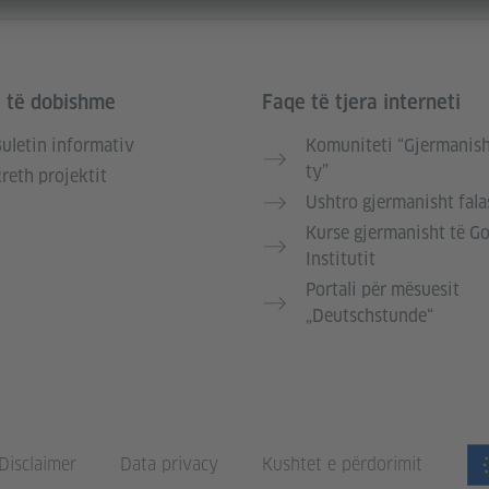
e të dobishme
Faqe të tjera interneti
uletin informativ
Komuniteti “Gjermanish
ty”
reth projektit
Ushtro gjermanisht fala
Kurse gjermanisht të G
Institutit
Portali për mësuesit
„Deutschstunde“
Disclaimer
Data privacy
Kushtet e përdorimit