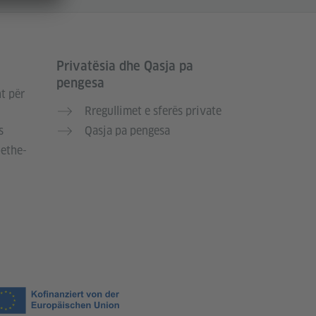
Privatësia dhe Qasja pa
pengesa
t për
Rregullimet e sferës private
s
Qasja pa pengesa
oethe-