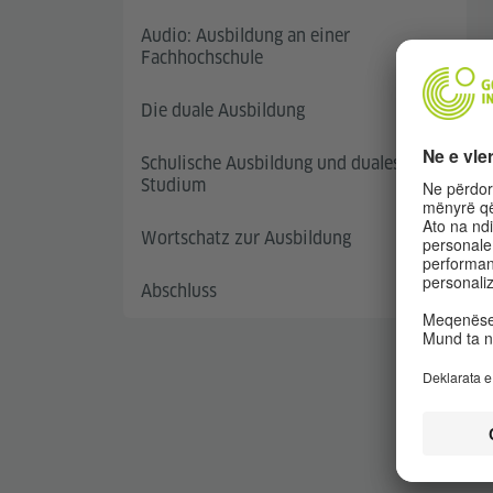
Audio: Ausbildung an einer
Fachhochschule
Die duale Ausbildung
Schulische Ausbildung und duales
Studium
Wortschatz zur Ausbildung
Abschluss