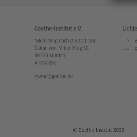
Goethe-Institut e.V.
Lidhj
Service- und Informationsbereich
"Mein Weg nach Deutschland"
B
Oskar-von-Miller-Ring 18
R
80333 Munich
Allemagne
mwnd@goethe.de
© Goethe-Institut 2026