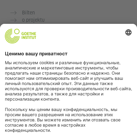
Bilten
o projektu
Dodatne veb stranice
Zajednica „Deutsch für dich“
Vežbajte nemački besplatno
Kurse nemačkog jezika Goethe-Instituta
Portal za nastavnike „Deutschstunde“
Privatnost i pristupačnost
Podešavanja privatnosti
Pristupačnost