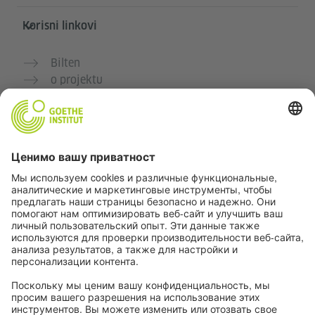
Korisni linkovi
Bilten
o projektu
Dodatne veb stranice
Zajednica „Deutsch für dich“
Vežbajte nemački besplatno
Kurse nemačkog jezika Goethe-Instituta
Portal za nastavnike „Deutschstunde“
Privatnost i pristupačnost