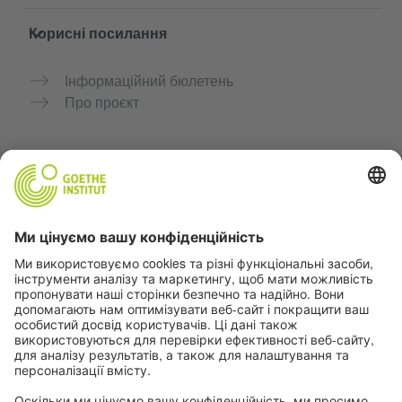
Корисні посилання
Інформаційний бюлетень
Про проєкт
Додаткові вебсайти
Community “Deutsch für dich”
Практикуйте німецьку безкоштовно
Курси німецької мови Goethe-Institut
Портал для вчителів «Deutschstunde»
Конфіденційність і доступність