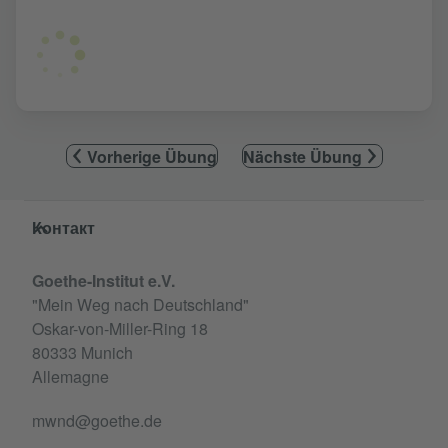
Vorherige Übung
Nächste Übung
Service- und Informationsbereich
Контакт
Goethe-Institut e.V.
"Mein Weg nach Deutschland"
Oskar-von-Miller-Ring 18
80333 Munich
Allemagne
mwnd@goethe.de