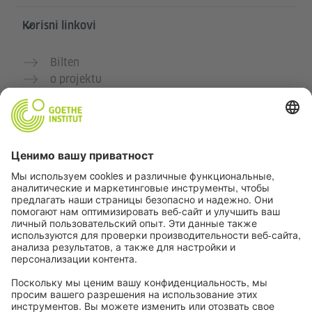
Korisni linkovi
Bilten
o projektu
Dodatne veb stranice
Zajednica „Deutsch für dich“
Vežbajte nemački besplatno
Kurse nemačkog jezika Goethe-Instituta
Portal za nastavnike „Deutschstunde“
Privatnost i pristupačnost