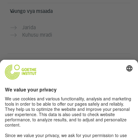
Viungo vya msaada
Jarida
Kuhusu mradi
Tovuti nyingine
Jumuiya „Deutsch für dich“
Jifunze Kijerumani bila malipo
Kozi za Kijerumani za Goethe-Institut
Tovuti ya walimu “Deutschstunde”
Faragha na Ufikiaji