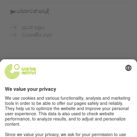
ප්‍රයෝජනවත් සබැඳි
පුවත් පත්‍රය
ව්‍යාපෘතිය ගැන
තවත් වෙබ්අඩවි
Community “Deutsch für dich”
ජර්මන් භාෂාව නොමිලේ පුහුණු කරන්න
ගෝතේ ආයතනයේ ජර්මන් භාෂා පාඨමාලා
ගුරුවරුන් සඳහා පෝර්ටලය "Deutschstunde"
රහස්‍යතා සහ ප්‍රවේශය