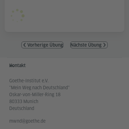
Vorherige Übung
Nächste Übung
Service- und Informationsbereich
Kontakt
Goethe-Institut e.V.
"Mein Weg nach Deutschland"
Oskar-von-Miller-Ring 18
80333 Munich
Deutschland
mwnd@goethe.de