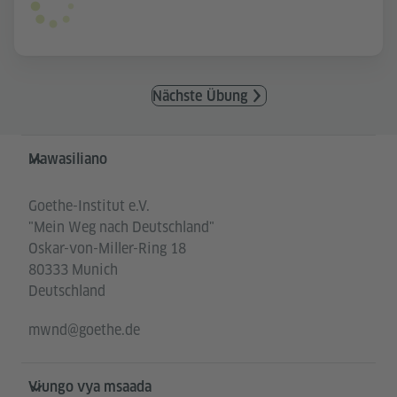
Nächste Übung
Service- und Informationsbereich
Mawasiliano
Goethe-Institut e.V.
"Mein Weg nach Deutschland"
Oskar-von-Miller-Ring 18
80333 Munich
Deutschland
mwnd@goethe.de
Viungo vya msaada