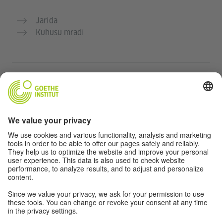
Jarida
Kuhusu mradi
Tovuti nyingine
Jumuiya „Deutsch für dich“
Jifunze Kijerumani bila malipo
Kozi za Kijerumani za Goethe-Institut
Tovuti ya walimu “Deutschstunde”
Faragha na Ufikiaji
Taratibu ya faragha
Ufikiaji bila vikwazo