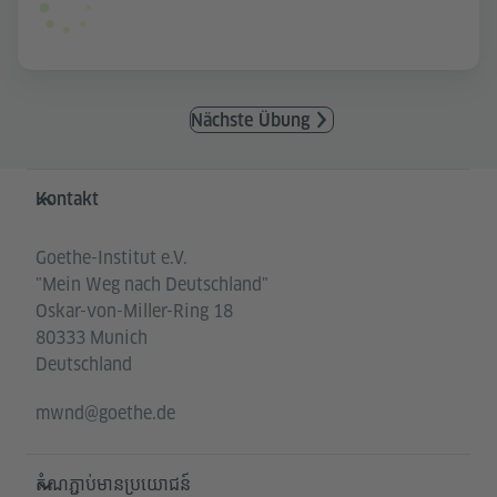
Nächste Übung
Service- und Informationsbereich
Kontakt
Goethe-Institut e.V.
"Mein Weg nach Deutschland"
Oskar-von-Miller-Ring 18
80333 Munich
Deutschland
mwnd@goethe.de
តំណភ្ជាប់មានប្រយោជន៍