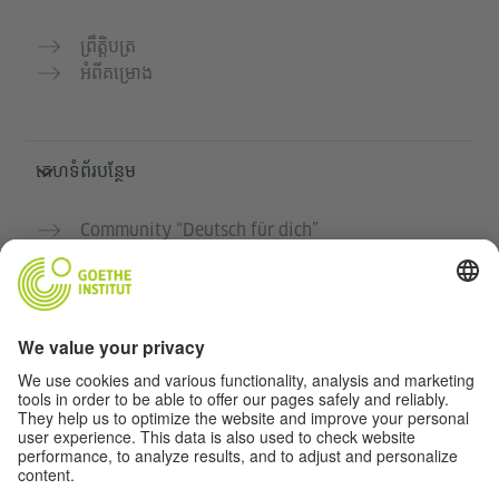
ព្រឹត្តិបត្រ
អំពីគម្រោង
គេហទំព័របន្ថែម
Community “Deutsch für dich”
អនុវត្តភាសាអាល្លឺម៉ង់ដោយឥតគិតថ្លៃ
វគ្គសិក្សាភាសាអាល្លឺម៉ង់របស់ Goethe-Institut
បណ្តាញសម្រាប់គ្រូបង្រៀន "Deutschstunde"
ភាពឯកជន និងការចូលដំណើរការដោយគ្មានឧបសគ្គ
ការកំណត់ភាពឯកជន
ការចូលដំណើរការដោយគ្មានឧបសគ្គ