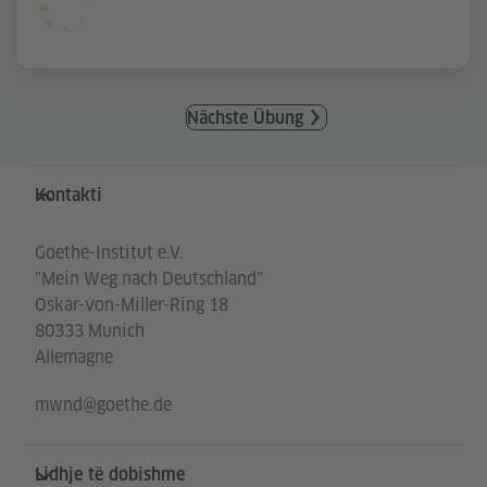
Nächste Übung
Service- und Informationsbereich
Kontakti
Goethe-Institut e.V.
"Mein Weg nach Deutschland"
Oskar-von-Miller-Ring 18
80333 Munich
Allemagne
mwnd@goethe.de
Lidhje të dobishme