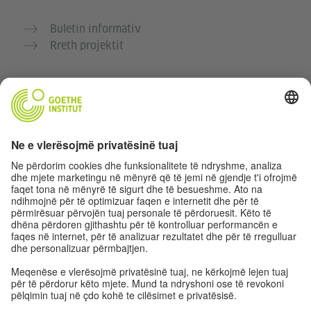
Buletin informativ
Rreth projektit
Faqe të tjera interneti
Komuniteti “Gjermanisht për ty”
Ushtro gjermanisht falas
Kurse gjermanisht të Goethe-Institutit
Portali për mësuesit „Deutschstunde“
Privatësia dhe Qasja pa pengesa
Rregullimet e sferës private
Qasja pa pengesa