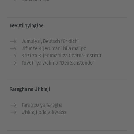
Tovuti nyingine
Jumuiya „Deutsch für dich“
Jifunze Kijerumani bila malipo
Kozi za Kijerumani za Goethe-Institut
Tovuti ya walimu “Deutschstunde”
Faragha na Ufikiaji
Taratibu ya faragha
Ufikiaji bila vikwazo