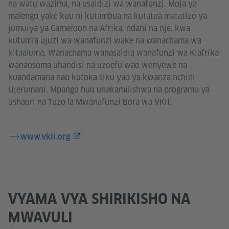
na watu wazima, na usaidizi wa wanafunzi. Moja ya
malengo yake kuu ni kutambua na kutatua matatizo ya
jumuiya ya Cameroon na Afrika, ndani na nje, kwa
kutumia ujuzi wa wanafunzi wake na wanachama wa
kitaaluma. Wanachama wanasaidia wanafunzi wa Kiafrika
wanaosoma uhandisi na uzoefu wao wenyewe na
kuandamana nao kutoka siku yao ya kwanza nchini
Ujerumani. Mpango huo unakamilishwa na programu ya
ushauri na Tuzo la Mwanafunzi Bora wa VKII.
www.vkii.org
VYAMA VYA SHIRIKISHO NA
MWAVULI