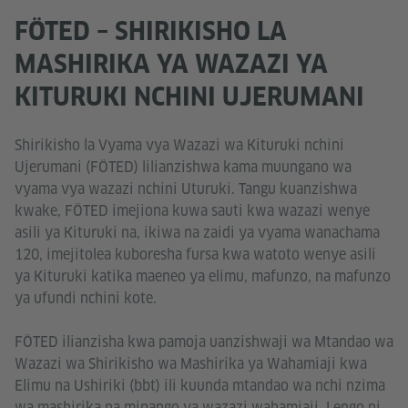
FÖTED – SHIRIKISHO LA
MASHIRIKA YA WAZAZI YA
KITURUKI NCHINI UJERUMANI
Shirikisho la Vyama vya Wazazi wa Kituruki nchini
Ujerumani (FÖTED) lilianzishwa kama muungano wa
vyama vya wazazi nchini Uturuki. Tangu kuanzishwa
kwake, FÖTED imejiona kuwa sauti kwa wazazi wenye
asili ya Kituruki na, ikiwa na zaidi ya vyama wanachama
120, imejitolea kuboresha fursa kwa watoto wenye asili
ya Kituruki katika maeneo ya elimu, mafunzo, na mafunzo
ya ufundi nchini kote.
FÖTED ilianzisha kwa pamoja uanzishwaji wa Mtandao wa
Wazazi wa Shirikisho wa Mashirika ya Wahamiaji kwa
Elimu na Ushiriki (bbt) ili kuunda mtandao wa nchi nzima
wa mashirika na mipango ya wazazi wahamiaji. Lengo ni