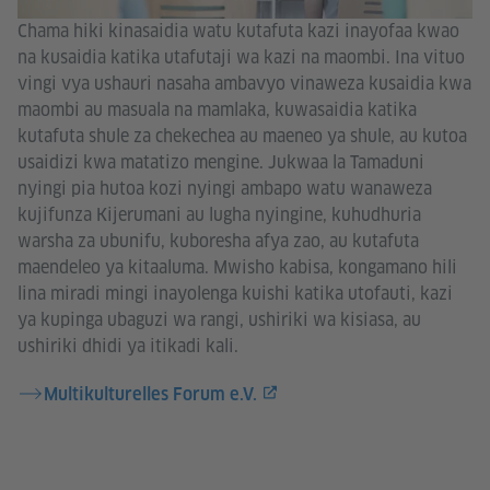
Chama hiki kinasaidia watu kutafuta kazi inayofaa kwao
na kusaidia katika utafutaji wa kazi na maombi. Ina vituo
vingi vya ushauri nasaha ambavyo vinaweza kusaidia kwa
maombi au masuala na mamlaka, kuwasaidia katika
kutafuta shule za chekechea au maeneo ya shule, au kutoa
usaidizi kwa matatizo mengine. Jukwaa la Tamaduni
nyingi pia hutoa kozi nyingi ambapo watu wanaweza
kujifunza Kijerumani au lugha nyingine, kuhudhuria
warsha za ubunifu, kuboresha afya zao, au kutafuta
maendeleo ya kitaaluma. Mwisho kabisa, kongamano hili
lina miradi mingi inayolenga kuishi katika utofauti, kazi
ya kupinga ubaguzi wa rangi, ushiriki wa kisiasa, au
ushiriki dhidi ya itikadi kali.
Multikulturelles Forum e.V.