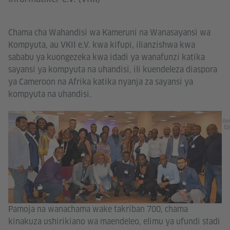
Chama cha Wahandisi wa Kameruni na Wanasayansi wa
Kompyuta, au VKII e.V. kwa kifupi, ilianzishwa kwa
sababu ya kuongezeka kwa idadi ya wanafunzi katika
sayansi ya kompyuta na uhandisi, ili kuendeleza diaspora
ya Cameroon na Afrika katika nyanja za sayansi ya
kompyuta na uhandisi.
Arm
Dj
Pamoja na wanachama wake takriban 700, chama
kinakuza ushirikiano wa maendeleo, elimu ya ufundi stadi