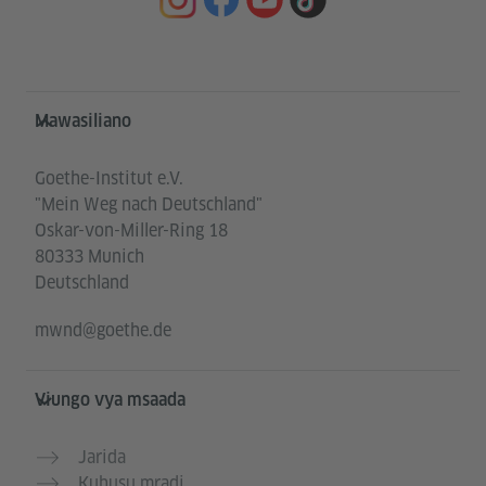
Service- und Informationsbereich
Mawasiliano
Goethe-Institut e.V.
"Mein Weg nach Deutschland"
Oskar-von-Miller-Ring 18
80333 Munich
Deutschland
mwnd@goethe.de
Viungo vya msaada
Jarida
Kuhusu mradi