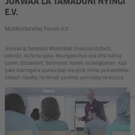
JUKWAA LA TAMADUNI NYINGI
E.V.
Multikulturelles Forum e.V.
Jukwaa la Tamaduni Mbalimbali linakuza utofauti,
ushiriki, na fursa sawa. Muungano huo una ofisi katika
Lünen, Düsseldorf, Dortmund, Hamm, na Bergkamen. Kazi
yake inazingatia ujumuishaji wa ajira, elimu ya kuendelea,
ushauri nasaha, na miradi ya elimu ya kisiasa na kuzuia.
Mul