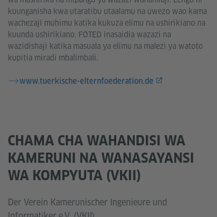
kuunganisha kwa utaratibu utaalamu na uwezo wao kama
wachezaji muhimu katika kukuza elimu na ushirikiano na
kuunda ushirikiano. FÖTED inasaidia wazazi na
wazidishaji katika masuala ya elimu na malezi ya watoto
kupitia miradi mbalimbali.
www.tuerkische-elternfoederation.de
CHAMA CHA WAHANDISI WA
KAMERUNI NA WANASAYANSI
WA KOMPYUTA (VKII)
Der Verein Kamerunischer Ingenieure und
Informatiker e.V. (VKII)