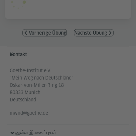
Vorherige Übung
Nächste Übung
Service- und Informationsbereich
Kontakt
Goethe-Institut e.V.
"Mein Weg nach Deutschland"
Oskar-von-Miller-Ring 18
80333 Munich
Deutschland
mwnd@goethe.de
பயனுள்ள இணைப்புகள்