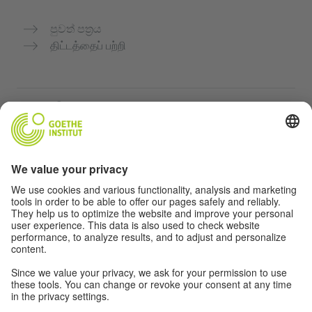
පුවත් පත්‍රය
திட்டத்தைப் பற்றி
மேலும் இணையதளங்கள்
Community “Deutsch für dich”
ஜெர்மன் மொழியை இலவசமாக பயிற்சி செய்யுங்கள்
கோய்த் இன்ஸ்டிடியூட்டின் ஜெர்மன் பாடநெறிகள்
ஆசிரியர் போர்டல் "Deutschstunde"
தனியுரிமை மற்றும் அணுகல் வசதி
தனியுரிமை அமைப்புகள்
அணுகல் வசதி