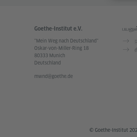
Goethe-Institut e.V.
பயனுள
Service- und Informationsbereich
"Mein Weg nach Deutschland"
ප
Oskar-von-Miller-Ring 18
த
80333 Munich
Deutschland
mwnd@goethe.de
© Goethe-Institut 20