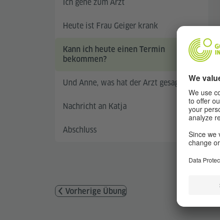
Ich gehe zum Arzt
Heute ist Frau Geiger krank
Kann ich heute einen Termin
bekommen?
Und Anne, was hat der Arzt gesagt?
Nachricht an Katja
Abschluss
Vorherige Übung