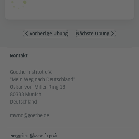
Vorherige Übung
Nächste Übung
Service- und Informationsbereich
Kontakt
Goethe-Institut e.V.
"Mein Weg nach Deutschland"
Oskar-von-Miller-Ring 18
80333 Munich
Deutschland
mwnd@goethe.de
பயனுள்ள இணைப்புகள்