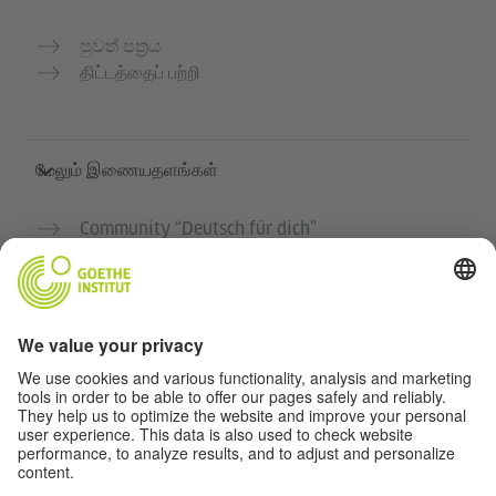
පුවත් පත්‍රය
திட்டத்தைப் பற்றி
மேலும் இணையதளங்கள்
Community “Deutsch für dich”
ஜெர்மன் மொழியை இலவசமாக பயிற்சி செய்யுங்கள்
கோய்த் இன்ஸ்டிடியூட்டின் ஜெர்மன் பாடநெறிகள்
ஆசிரியர் போர்டல் "Deutschstunde"
தனியுரிமை மற்றும் அணுகல் வசதி
தனியுரிமை அமைப்புகள்
அணுகல் வசதி