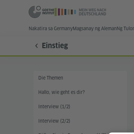
Nakatira sa Germany
Magsanay ng Aleman
Ng Tulo
Einstieg
Die Themen
Hallo, wie geht es dir?
Interview (1/2)
Interview (2/2)