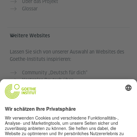
Über das Projekt
Glossar
Weitere Websites
Lassen Sie sich von unserer Auswahl an Websites des
Goethe-Instituts inspirieren:
Community „Deutsch für dich“
Kostenlos Deutsch üben
Deutschkurse des Goethe-Instituts
Lehrkräfteportal „Deutschstunde“
Datenschutz und Barrierefreiheit