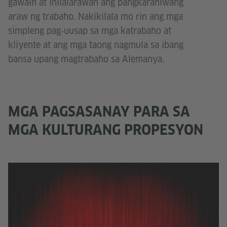
gawain at inilalarawan ang pangkaraniwang
araw ng trabaho. Nakikilala mo rin ang mga
simpleng pag‑uusap sa mga katrabaho at
kliyente at ang mga taong nagmula sa ibang
bansa upang magtrabaho sa Alemanya.
MGA PAGSASANAY PARA SA
MGA KULTURANG PROPESYON