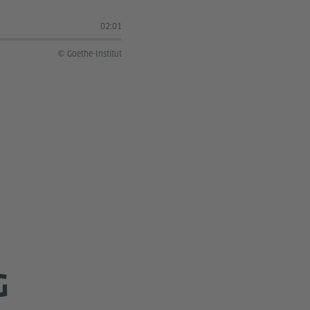
02:01
© Goethe-Institut
G