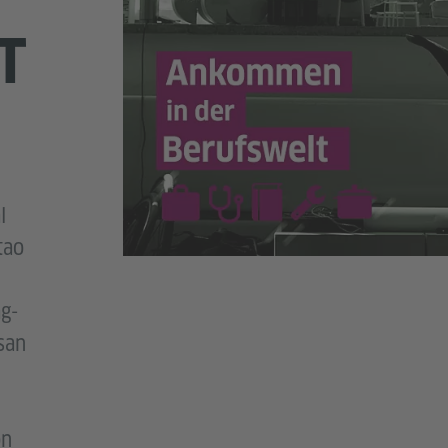
T
l
tao
ag-
san
on