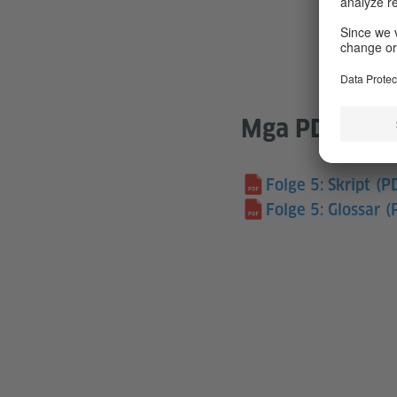
Mga PDF para
Folge 5: Skript
(P
Folge 5: Glossar
(