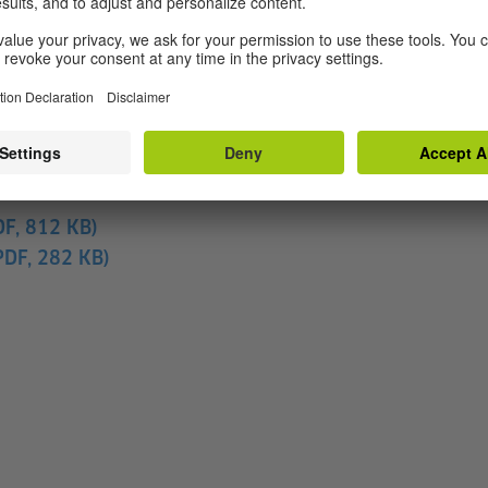
Accept
 sa pag-download
DF, 812 KB)
PDF, 282 KB)