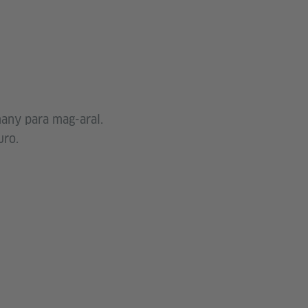
many para mag-aral.
uro.