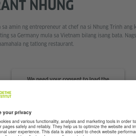
RANT NHUNG
ta sa amin ng entrepreneur at chef na si Nhung Trinh ang
ting sa Germany mula sa Vietnam bilang isang bata. Nags
amahala ng tatlong restaurant.
We need your consent to load the
Stationista service!
We use Stationista to embed content that may
collect data about your activity. Please review
the details and accept the service to see this
content.
More Information