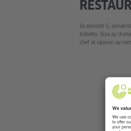
RESTAU
Sa episode 5, ipinaki
trabaho. Siya ay duma
chef at ngayon ay nam