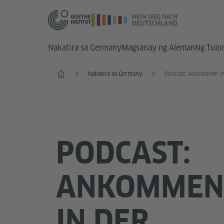
Nakatira sa Germany
Magsanay ng Aleman
Ng Tulo
Home
Nakatira sa Germany
PODCAST:
ANKOMMEN
IN DER