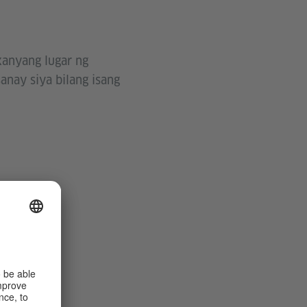
 kanyang lugar ng
anay siya bilang isang