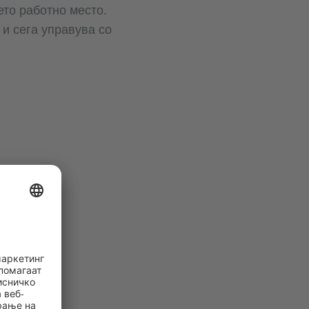
ето работно место.
 и сега управува со