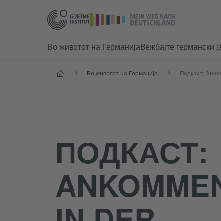
Во животот на Германија
Вежбајте германски ј
Почеток
Во животот на Германија
ПОДКАСТ:
ANKOMME
IN DER