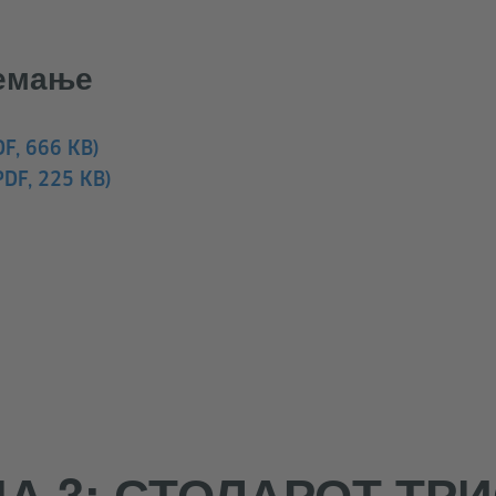
земање
DF, 666 KB)
PDF, 225 KB)
А 3: СТОЛАРОТ ТР