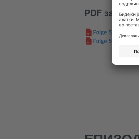
PDF за пре
Folge 5: Skript
(P
Folge 5: Glossar
(
ЕПИЗОД