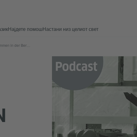
азик
Најдете помош
Настани низ целиот свет
Подкаст: Ankommen in der Berufswelt
N