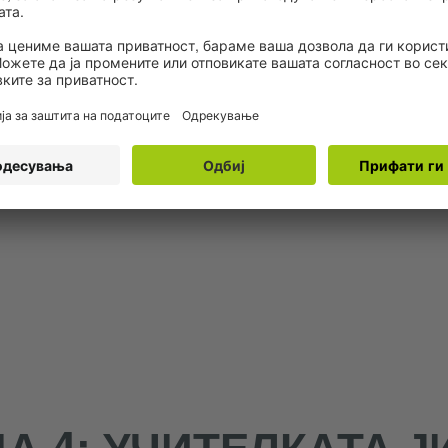
земање
DF, 812 KB)
PDF, 282 KB)
А 4: УЧИТЕЛКАТА Ј