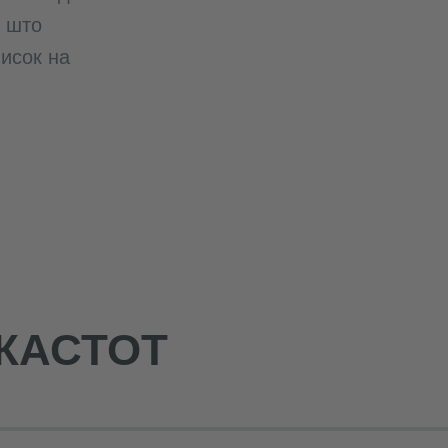
т што
писок на
КАСТОТ