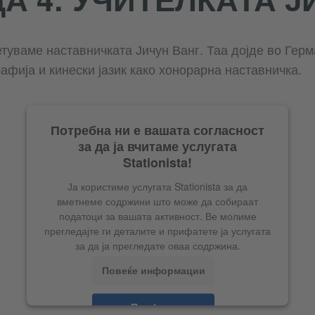
етуваме наставничката Јичун Ванг. Таа дојде во Герм
афија и кинески јазик како хонорарна наставничка.
Потребна ни е вашата согласност
за да ја вчитаме услугата
Stationista!
Ја користиме услугата Stationista за да
вметнеме содржини што може да собираат
податоци за вашата активност. Ве молиме
прегледајте ги деталите и прифатете ја услугата
за да ја прегледате оваа содржина.
Повеќе информации
Прифати