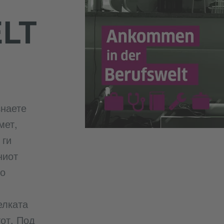
LT
знаете
мет,
 ги
ниот
во
елката
от. Под