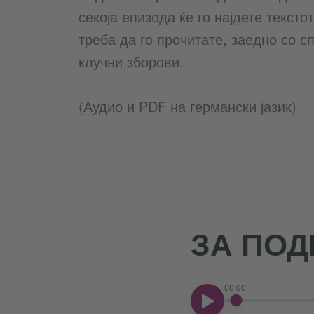
секоја епизода ќе го најдете тексто
треба да го прочитате, заедно со с
клучни зборови.
(Аудио и PDF на германски јазик)
ЗА ПОД
00:00
00:00