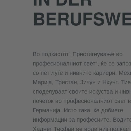
BERUFSWE
Во подкастот „Пристигнување во
професионалниот свет“, ќе се запо
со пет луѓе и нивните кариери: Мех
Марија, Тристан, Јичун и Нхунг. Тие
споделуваат своите искуства и нив
почеток во професионалниот свет 
Германија. Исто така, ќе добиете
информации за професиите. Водит
Хаднет Тесфаи ве води низ подкаст