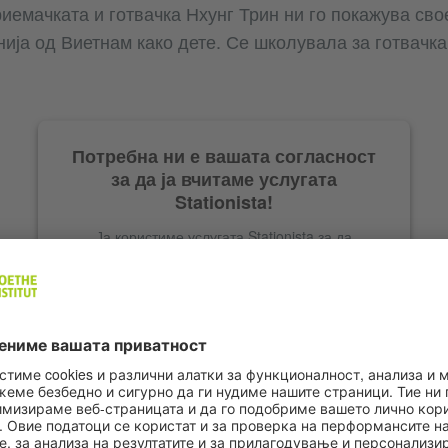
риемачката и готвачка Нхунг Трин ни го покажува сво
ија од Виетнам како дете. Се школувала за готвачка
Потребна ни е вашата согласност
за да ја вчитаме услугата
Stationista!
Ја користиме услугата Stationista за да
вметнеме содржини што може да собираат
податоци за вашата активност. Ве молиме
прегледајте ги деталите и прифатете ја услугата
за да ја прегледате оваа содржина.
Повеќе информации
Прифати