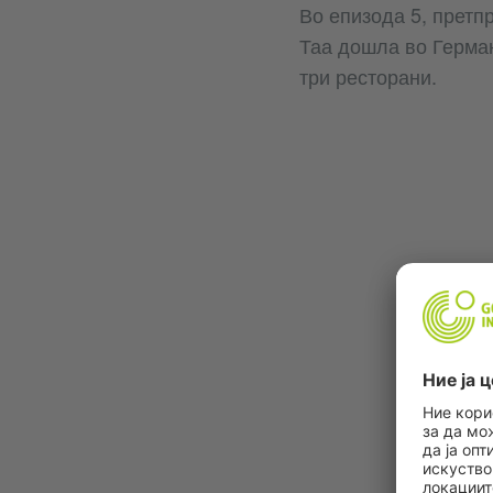
Во епизода 5, претп
Таа дошла во Герман
три ресторани.