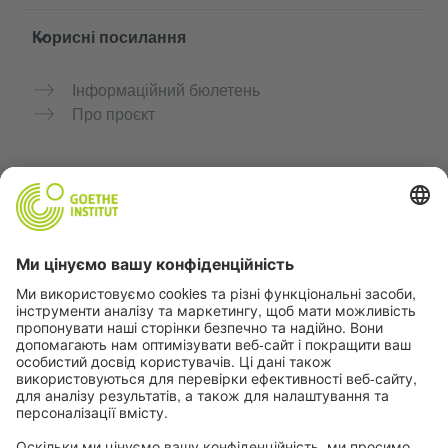
Корисні посилання
Інформаційний бюлетень
Про проєкт
Додаткові вебсайти
Community “Deutsch für dich”
Практикуйте німецьку безкоштовно
Курси німецької мови Goethe-Institut
Портал для вчителів «Deutschstunde»
Конфіденційність і доступність