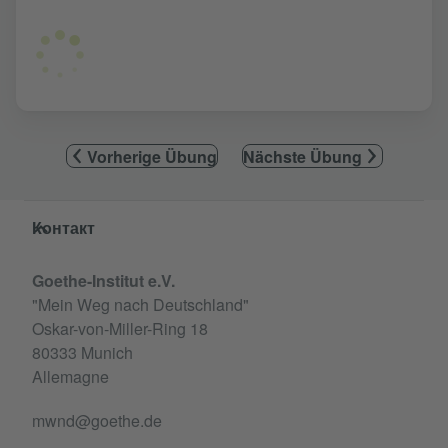
Vorherige Übung
Nächste Übung
Service- und Informationsbereich
Контакт
Goethe-Institut e.V.
"Mein Weg nach Deutschland"
Oskar-von-Miller-Ring 18
80333 Munich
Allemagne
mwnd@goethe.de