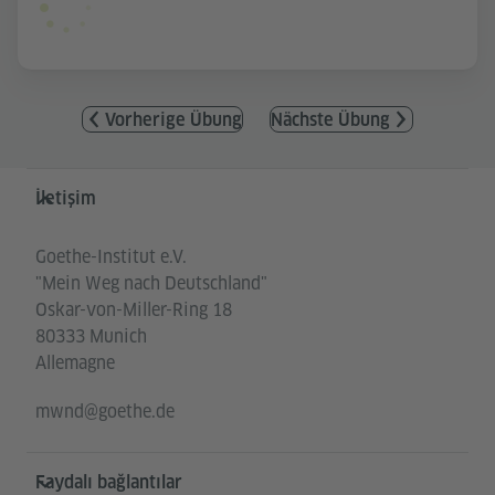
Vorherige Übung
Nächste Übung
Service- und Informationsbereich
İletişim
Goethe-Institut e.V.
"Mein Weg nach Deutschland"
Oskar-von-Miller-Ring 18
80333 Munich
Allemagne
mwnd@goethe.de
Faydalı bağlantılar