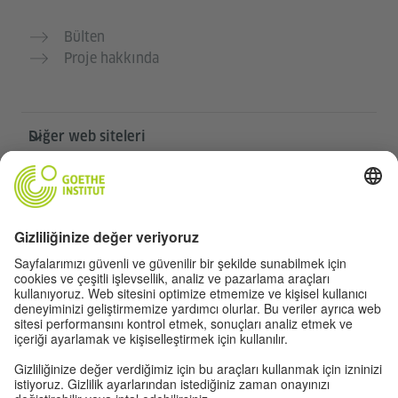
Bülten
Proje hakkında
Diğer web siteleri
Community „Deutsch für dich“
Ücretsiz Almanca pratiği yapın
Goethe-Institut’in Almanca kursları
Öğretmen portalı “Deutschstunde”
Gizlilik ve erişilebilirlik
Gizlilik ayarları
Erişilebilirlik