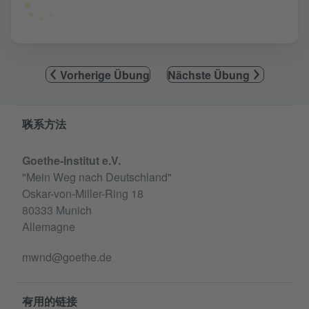
Vorherige Übung
Nächste Übung
Service- und Informationsbereich
联系方法
Goethe-Institut e.V.
"Mein Weg nach Deutschland"
Oskar-von-Miller-Ring 18
80333 Munich
Allemagne
mwnd@goethe.de
有用的链接