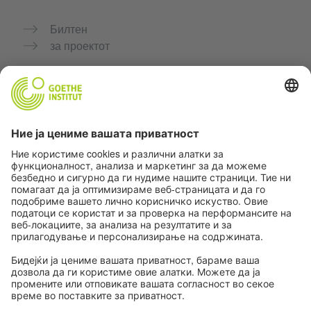
Билтен
за проектот
Дополнителни веб-страници
Заедница „Германски јазик за тебе"
Вежбајте германски бесплатно
Курсеви по германски јазик на Goethe-Institut
Портал за наставници „Deutschstunde“
Приватност и пристапност
Поставки за приватност
Пристапност