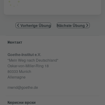
Vorherige Übung
Nächste Übung
Service- und Informationsbereich
Контакт
Goethe-Institut e.V.
"Mein Weg nach Deutschland"
Oskar-von-Miller-Ring 18
80333 Munich
Allemagne
mwnd@goethe.de
Корисни врски