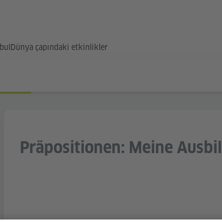
bul
Dünya çapındaki etkinlikler
Präpositionen: Meine Ausbi