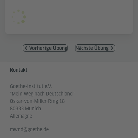
Vorherige Übung
Nächste Übung
Service- und Informationsbereich
Kontakt
Goethe-Institut e.V.
"Mein Weg nach Deutschland"
Oskar-von-Miller-Ring 18
80333 Munich
Allemagne
mwnd@goethe.de