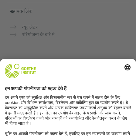
सहायक लिंक
न्यूज़लेटर
परियोजना के बारे में
अन्य वेबसाइटें
Community “Deutsch für dich”
जर्मन भाषा का अभ्यास मुफ्त में करें
गोएथे संस्थान के जर्मन पाठ्यक्रम
शिक्षक पोर्टल "Deutschstunde"
गोपनीयता और सुगम्यता