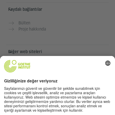
Faydalı bağlantılar
Bülten
Proje hakkında
Diğer web siteleri
Community „Deutsch für dich“
Ücretsiz Almanca pratiği yapın
Goethe-Institut’in Almanca kursları
Öğretmen portalı “Deutschstunde”
Gizlilik ve erişilebilirlik